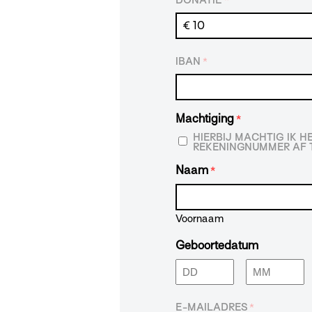
*
IBAN
*
Machtiging
*
HIERBIJ MACHTIG IK 
REKENINGNUMMER AF T
Naam
*
Voornaam
Geboortedatum
Dag
Maand
E-MAILADRES
*