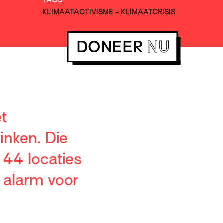
KLIMAATACTIVISME
-
KLIMAATCRISIS
DONEER
NU
t
linken. Die
44 locaties
 alarm voor