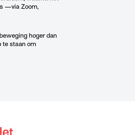
 —­­­­via Zoom,
atbeweging hoger dan
p te staan om
Het