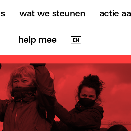
ns
wat we steunen
actie a
help mee
EN