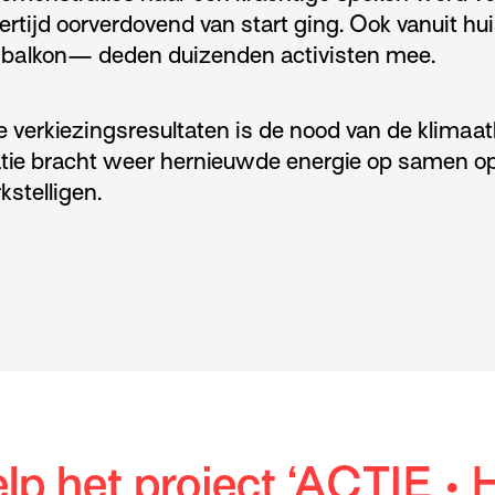
kertijd oorverdovend van start ging. Ook vanuit huis
 balkon­— deden duizenden activisten mee.
e verkiezingsresultaten is de nood van de klima
tie bracht weer hernieuwde energie op samen o
stelligen.
lp het project ‘ACTIE • 