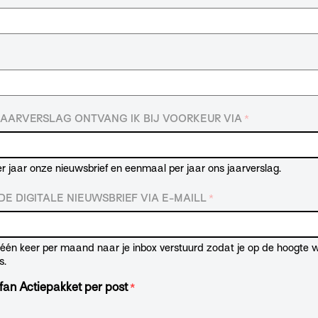
JAARVERSLAG ONTVANG IK BIJ VOORKEUR VIA
*
r jaar onze nieuwsbrief en eenmaal per jaar ons jaarverslag.
E DIGITALE NIEUWSBRIEF VIA E-MAILL
*
t één keer per maand naar je inbox verstuurd zodat je op de hoogte
s.
fan Actiepakket per post
*