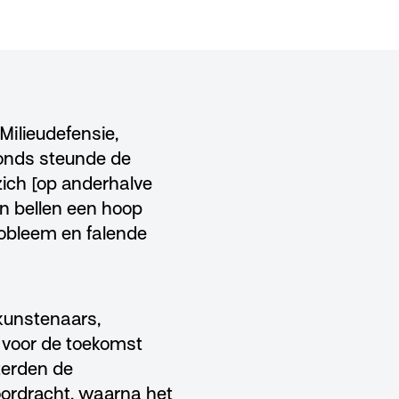
 Milieudefensie,
fonds steunde de
ch [op anderhalve
n bellen een hoop
obleem en falende
kunstenaars,
n voor de toekomst
sterden de
ordracht, waarna het