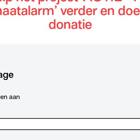
maatalarm’ verder en doe
donatie
age
lden aan