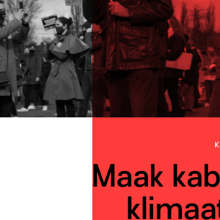
K
Maak kab
klimaat