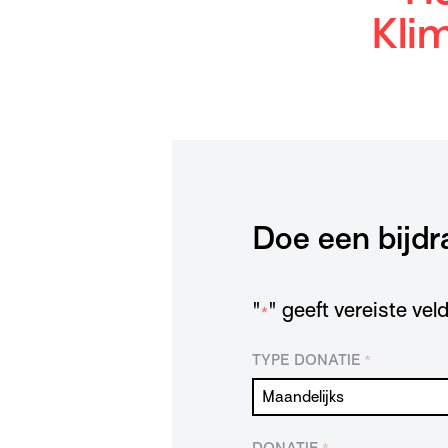
Kli
Doe een bijdr
"
" geeft vereiste ve
*
TYPE DONATIE
*
DONATIE