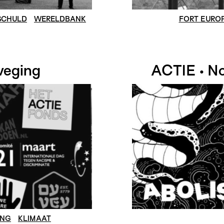
SCHULD
WERELDBANK
FORT EURO
weging
ACTIE • N
ING
KLIMAAT