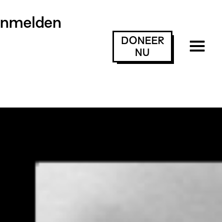
anmelden
DONEER
NU