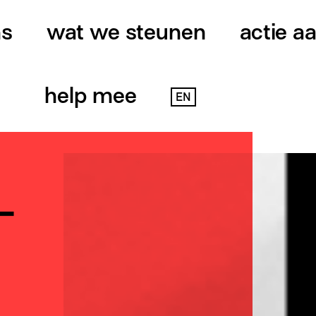
ns
wat we steunen
actie a
help mee
EN
­