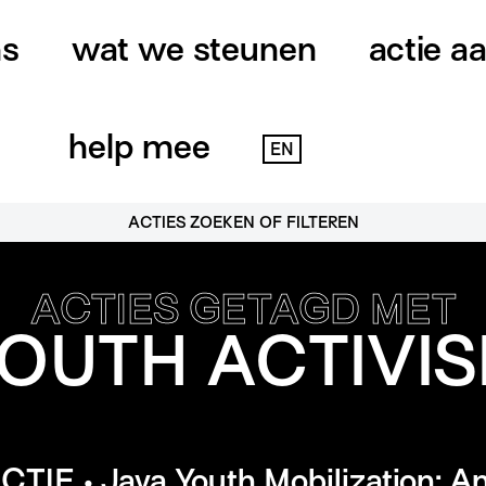
ns
wat we steunen
actie a
help mee
EN
ACTIES ZOEKEN OF FILTEREN
ACTIES GETAGD MET
OUTH ACTIVI
CTIE • Java Youth Mobilization: An