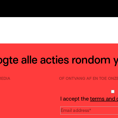
oogte alle acties rondom 
MEDIA
OF ONTVANG AF EN TOE ONZ
I accept the
terms and 