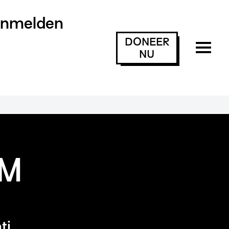
anmelden
DONEER
NU
SM
ti