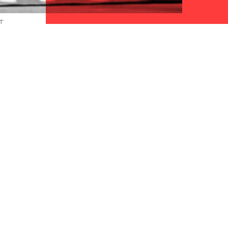
T
Home
Word donateur
Acties
Geef een actie cadeau!
Reguliere aanvraag
Doneren met
Onze visie
belastingvoordeel
Hoe maken we beslissingen?
Stickers, posters en flyers
Updates
Nalaten
Team
Publicaties en downloads
Contact
ANBI
Vacatures
Klachten