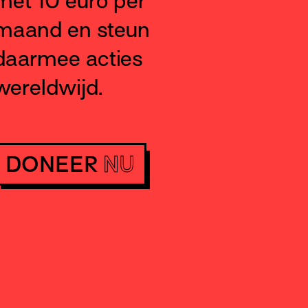
met 10 euro per
maand en steun
daarmee acties
wereldwijd.
DONEER
NU