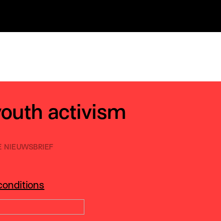
youth activism
E NIEUWSBRIEF
conditions