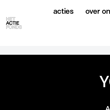
acties
over o
Y
A