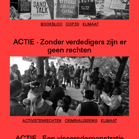
BOOKBLOC
COP30
KLIMAAT
ACTIE · Zonder verdedigers zijn er
geen rechten
ACTIVISTENRECHTEN
CRIMINALISERING
KLIMAAT
ACTIE · Een vissersdemonstratie