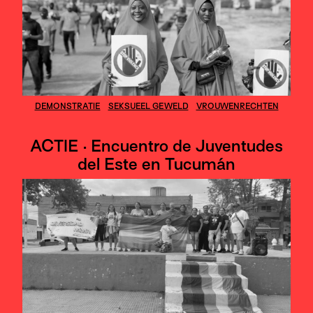
DEMONSTRATIE
SEKSUEEL GEWELD
VROUWENRECHTEN
ACTIE · Encuentro de Juventudes
del Este en Tucumán