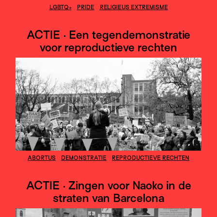
LGBTQ+
PRIDE
RELIGIEUS EXTREMISME
ACTIE · Een tegendemonstratie
voor reproductieve rechten
ABORTUS
DEMONSTRATIE
REPRODUCTIEVE RECHTEN
ACTIE · Zingen voor Naoko in de
straten van Barcelona