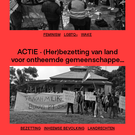
FEMINISM
LGBTQ+
WAKE
ACTIE · (Her)bezetting van land
voor ontheemde gemeenschappen
in Noord Sumatra
BEZETTING
INHEEMSE BEVOLKING
LANDRECHTEN