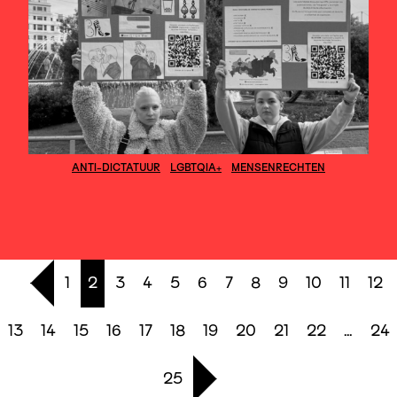
ANTI-DICTATUUR
LGBTQIA+
MENSENRECHTEN
1
2
3
4
5
6
7
8
9
10
11
12
13
14
15
16
17
18
19
20
21
22
…
24
25