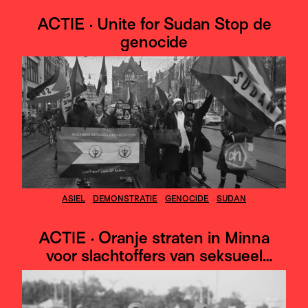
ACTIE · Unite for Sudan Stop de
genocide
ASIEL
DEMONSTRATIE
GENOCIDE
SUDAN
ACTIE · Oranje straten in Minna
voor slachtoffers van seksueel
geweld