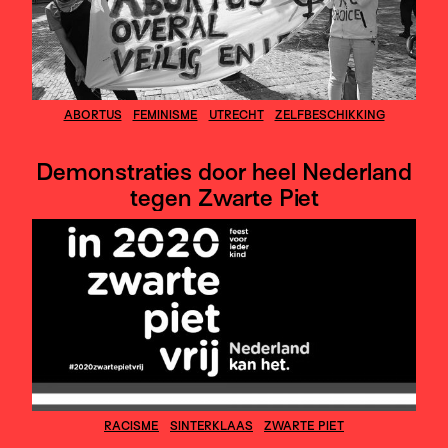
ABORTUS
FEMINISME
UTRECHT
ZELFBESCHIKKING
Demonstraties door heel Nederland
tegen Zwarte Piet
RACISME
SINTERKLAAS
ZWARTE PIET