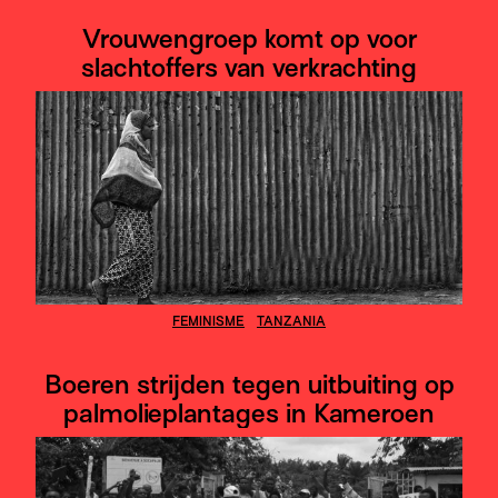
Vrouwengroep komt op voor
slachtoffers van verkrachting
FEMINISME
TANZANIA
Boeren strijden tegen uitbuiting op
palmolieplantages in Kameroen