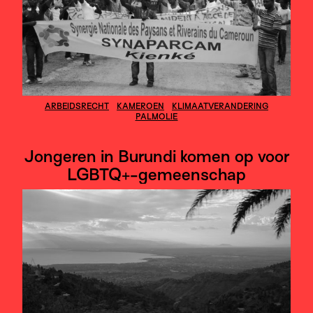
ARBEIDSRECHT
KAMEROEN
KLIMAATVERANDERING
PALMOLIE
Jongeren in Burundi komen op voor
LGBTQ+-gemeenschap