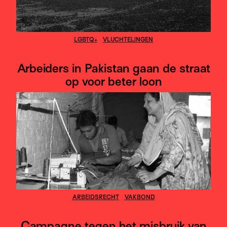
LGBTQ+
VLUCHTELINGEN
Arbeiders in Pakistan gaan de straat
op voor beter loon
ARBEIDSRECHT
VAKBOND
Campagne tegen het misbruik van