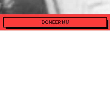
DONEER
NU