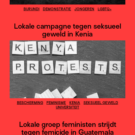
BURUNDI
DEMONSTRATIE
JONGEREN
LGBTQ+
Lokale campagne tegen seksueel
geweld in Kenia
BESCHERMING
FEMINISME
KENIA
SEKSUEEL GEWELD
UNIVERSITEIT
Lokale groep feministen strijdt
tegen femicide in Guatemala