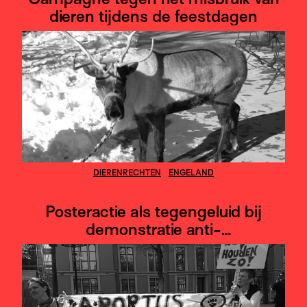
dieren tijdens de feestdagen
DIERENRECHTEN
ENGELAND
Posteractie als tegengeluid bij
demonstratie anti-
abortusbeweging