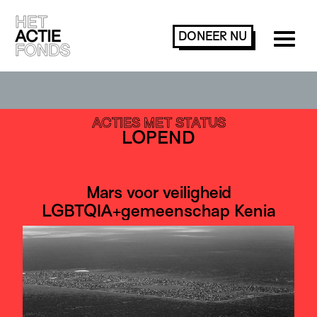
DONEER
NU
ACTIES ZOEKEN OF FILTEREN
ACTIES MET STATUS
LOPEND
Mars voor veiligheid
LGBTQIA+gemeenschap Kenia