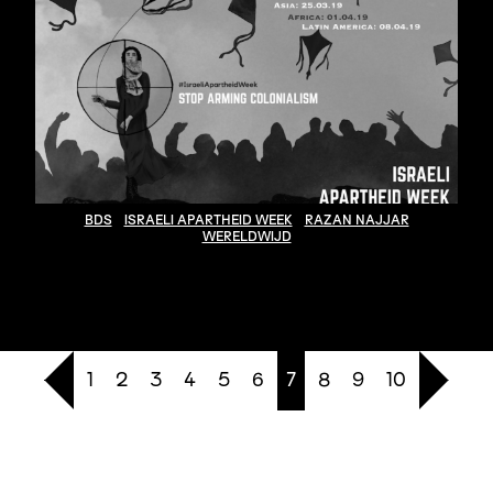
BDS
ISRAELI APARTHEID WEEK
RAZAN NAJJAR
WERELDWIJD
1
2
3
4
5
6
7
8
9
10