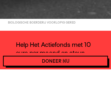
BIOLOGISCHE BOERDERIJ VOORLOPIG GERED
Help Het Actiefonds met 10
euro per maand en steun
daarmee acties wereldwijd.
DONEER
NU
DONEER
NU