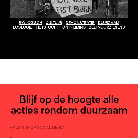
BIOLOGISCH
CULTUUR
DEMONSTRATIE
DUURZAAM
ECOLOGIE
FIETSTOCHT
ONTRUIMING
ZELFVOORZIENEND
Blijf op de hoogte alle
acties rondom duurzaam
VOLG ONS OP SOCIAL MEDIA