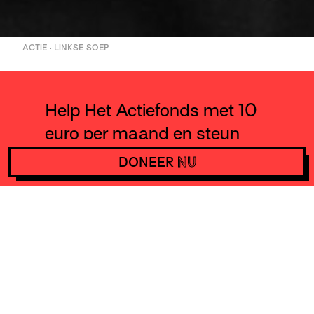
ACTIE · LINKSE SOEP
Help Het Actiefonds met 10
euro per maand en steun
daarmee acties wereldwijd.
DONEER
NU
DONEER
NU