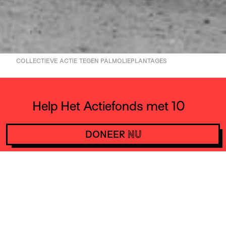
COLLECTIEVE ACTIE TEGEN PALMOLIEPLANTAGES
Help Het Actiefonds met 10
euro per maand en steun
DONEER
NU
daarmee acties wereldwijd.
DONEER
NU