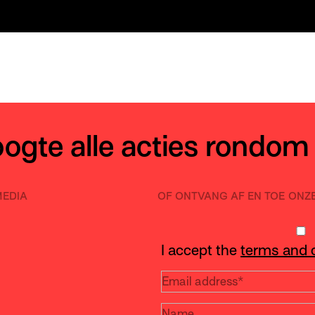
hoogte alle acties rondom
MEDIA
OF ONTVANG AF EN TOE ONZ
I accept the
terms and 