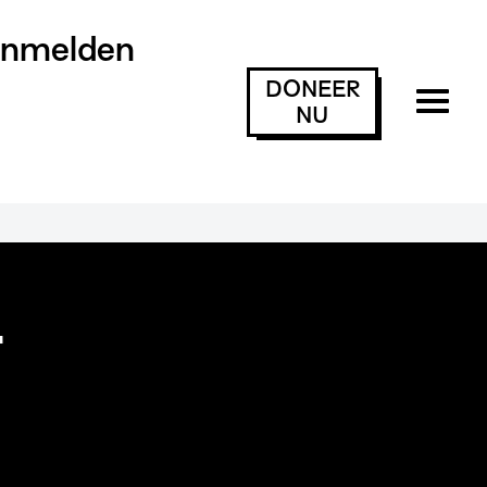
anmelden
DONEER
NU
T