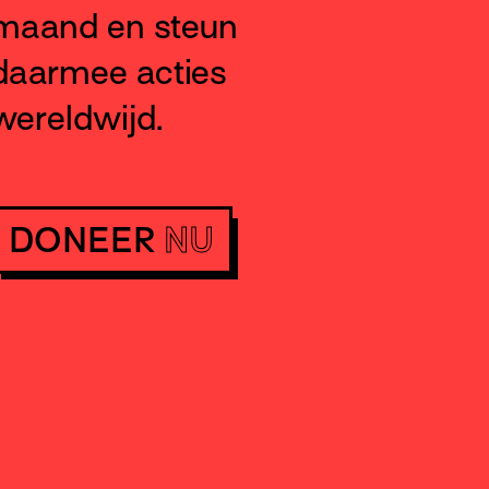
maand en steun
daarmee acties
wereldwijd.
DONEER
NU