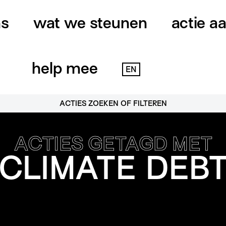
ns
wat we steunen
actie a
help mee
EN
ACTIES ZOEKEN OF FILTEREN
ACTIES GETAGD MET
CLIMATE DEB