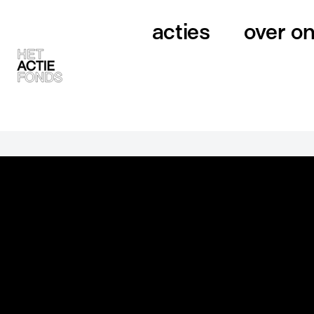
acties
over o