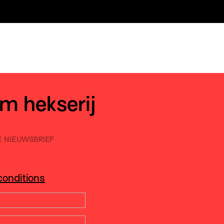
om hekserij
E NIEUWSBRIEF
conditions