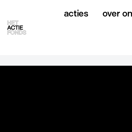
acties
over o