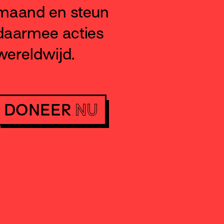
maand en steun
daarmee acties
wereldwijd.
DONEER
NU