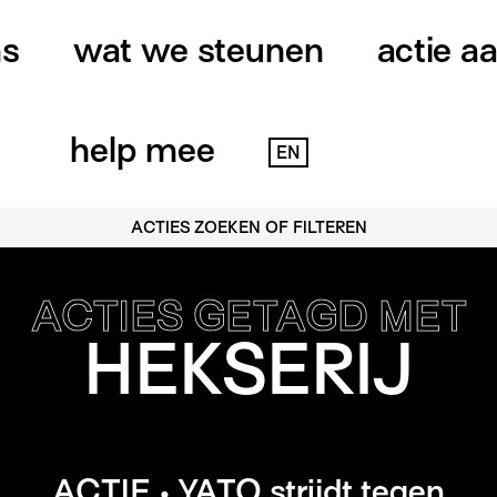
ns
wat we steunen
actie a
help mee
EN
ACTIES ZOEKEN OF FILTEREN
ACTIES GETAGD MET
HEKSERIJ
ACTIE • YATO strijdt tegen