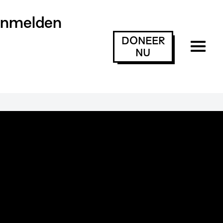
anmelden
DONEER
NU