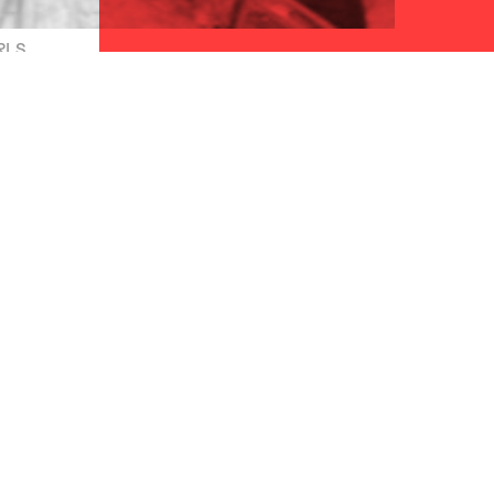
RLS
Home
Word donateur
Acties
Geef een actie cadeau!
Reguliere aanvraag
Doneren met
Onze visie
belastingvoordeel
Hoe maken we beslissingen?
Stickers, posters en flyers
Updates
Nalaten
Team
Publicaties en downloads
Contact
ANBI
Vacatures
Klachten