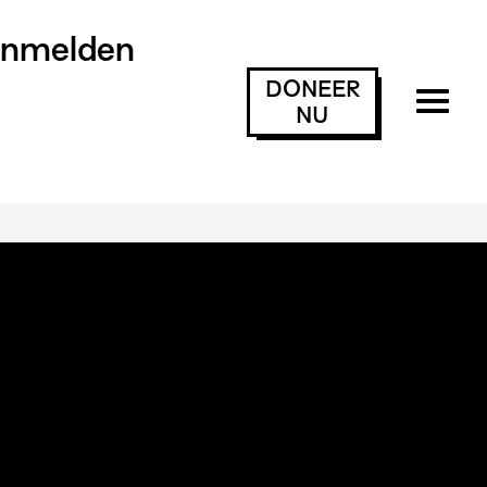
anmelden
DONEER
NU