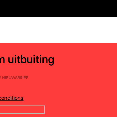
m uitbuiting
E NIEUWSBRIEF
conditions