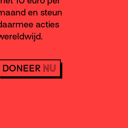
met 10 euro per
maand en steun
daarmee acties
wereldwijd.
DONEER
NU