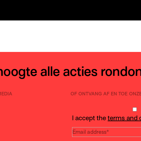
 hoogte alle acties rondo
MEDIA
OF ONTVANG AF EN TOE ONZ
I accept the
terms and 