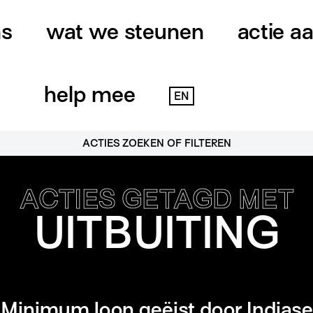
ns
wat we steunen
actie a
help mee
EN
ACTIES ZOEKEN OF FILTEREN
ACTIES GETAGD MET
UITBUITING
Minimum loon geëist door Indiase