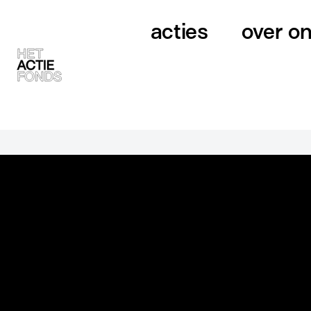
acties
over o